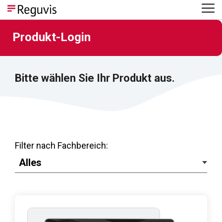
Skip
Tog
to
Me
the
main
Produkt-Login
content.
Bitte wählen Sie Ihr Produkt aus.
Filter nach Fachbereich: