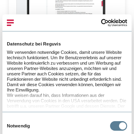
Datenschutz bei Reguvis
Wir verwenden notwendige Cookies, damit unsere Website
ZKJ Online
technisch funktioniert. Um Ihr Benutzererlebnis auf unserer
Website kontinuierlich zu verbessern und um Werbung auf
Familie, Betreuung & Soziales
unseren Partner-Websites anzuzeigen, möchten wir und
unsere Partner auch Cookies setzen, die für das
Funktionieren der Website nicht unbedingt erforderlich sind.
Damit wir diese Cookies verwenden können, benötigen wir
Ihre Einwilligung.
Anmelden
Wir weisen darauf hin, dass Informationen aus der
Verwendung von Cookies in den USA verarbeitet werden. Die
betrifft u.a. unseren Partner Google und dessen Dienste. Der
Schutz von personenbezogenen Daten in den USA entspricht
nicht den Anforderungen in der EU, insbesondere fehlen
Einwilligungsauswahl
durchsetzbare Rechte, die den Schutz Ihrer Daten gegen den
Notwendig
Zugriff von staatlichen Stellen absichern. Es besteht also das
Risiko, dass diese staatlichen Stellen auf die